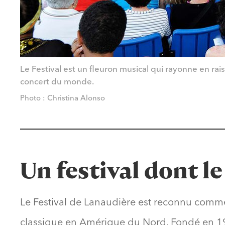
Le Festival est un fleuron musical qui rayonne en r
concert du monde.
Photo : Christina Alonso
Un festival dont l
Le Festival de Lanaudière est reconnu comme
classique en Amérique du Nord. Fondé en 197