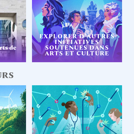
EXPLORER D’AUTRES
INITIATIVES
rts de
SOUTENUES DANS
ARTS ET CULTURE
URS