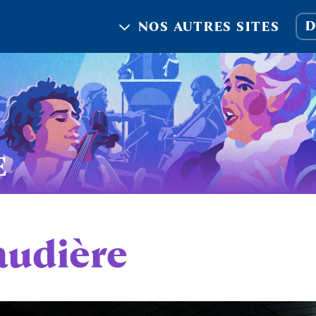
D
NOS AUTRES SITES
E
audière