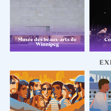
Musée des beaux-arts de
Co
Winnipeg
EX