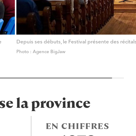
e
Depuis ses débuts, le Festival présente des récital
Photo : Agence BigJaw
se la province
EN CHIFFRES