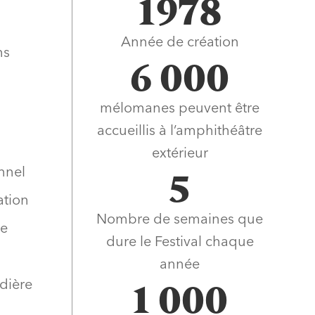
1978
Année de création
ns
6 000
mélomanes peuvent être
accueillis à l’amphithéâtre
extérieur
nnel
5
ation
Nombre de semaines que
ue
dure le Festival chaque
année
udière
1 000