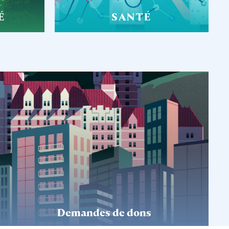
É
SANTÉ
Demandes de dons