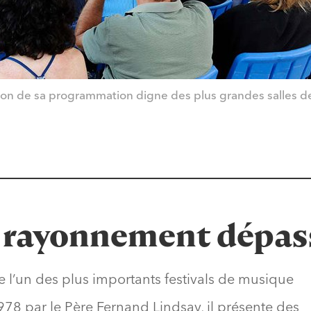
aison de sa programmation digne des plus grandes salles d
e rayonnement dépas
 l’un des plus importants festivals de musique
8 par le Père Fernand Lindsay, il présente des